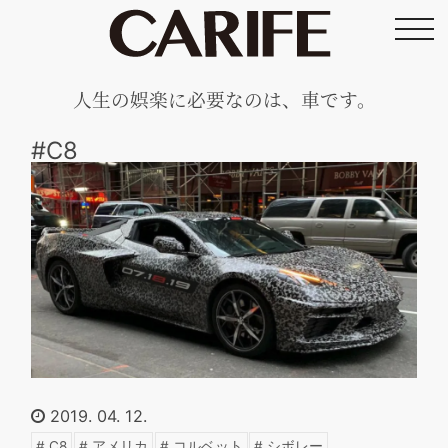
toggl
navig
人生の娯楽に必要なのは、車です。
#C8
2019. 04. 12.
C8
アメリカ
コルベット
シボレー