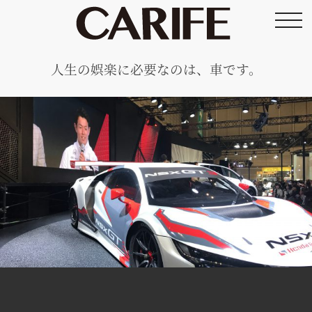
toggl
navig
人生の娯楽に必要なのは、車です。