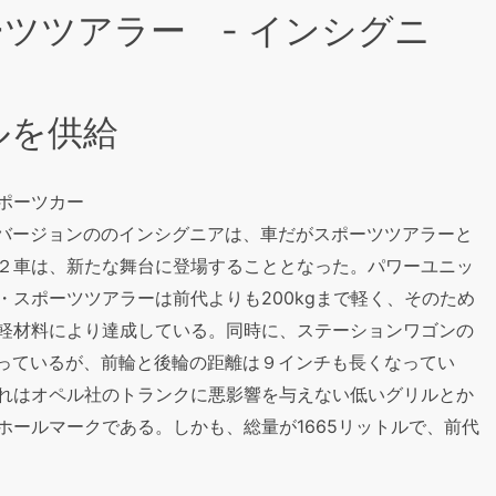
ツツアラー - インシグニ
ルを供給
ポーツカー
）バージョンののインシグニアは、車だがスポーツツアラーと
２車は、新たな舞台に登場することとなった。パワーユニッ
スポーツツアラーは前代よりも200kgまで軽く、そのため
軽材料により達成している。同時に、ステーションワゴンの
まっているが、前輪と後輪の距離は９インチも長くなってい
れはオペル社のトランクに悪影響を与えない低いグリルとか
ホールマークである。しかも、総量が1665リットルで、前代