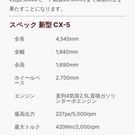
果たすことになります。
スペック 新型 CX-5
全長
4,545mm
全幅
1,840mm
全高
1,690mm
ホイールベ
2,700mm
ース
エンジン
直列4気筒2.5L直噴ガソリ
ンターボエンジン
最高出力
227ps/5,000rpm
最大トルク
420Nm/2,000rpm